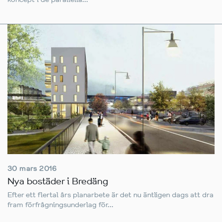
30 mars 2016
Nya bostäder i Bredäng
Efter ett flertal års planarbete är det nu äntligen dags att dra
fram förfrågningsunderlag för...