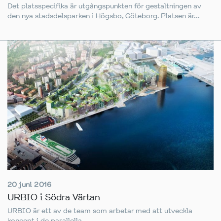
Det platsspecifika är utgångspunkten för gestaltningen av
den nya stadsdelsparken i Högsbo, Göteborg. Platsen är...
20 juni 2016
URBIO i Södra Värtan
URBIO är ett av de team som arbetar med att utveckla
koncept i de parallella...