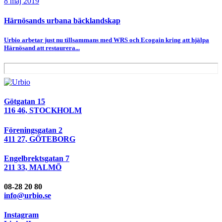
8 maj 2019
Härnösands urbana bäcklandskap
Urbio arbetar just nu tillsammans med WRS och Ecogain kring att hjälpa
Härnösand att restaurera...
Götgatan 15
116 46, STOCKHOLM
Föreningsgatan 2
411 27, GÖTEBORG
Engelbrektsgatan 7
211 33, MALMÖ
08-28 20 80
info@urbio.se
Instagram