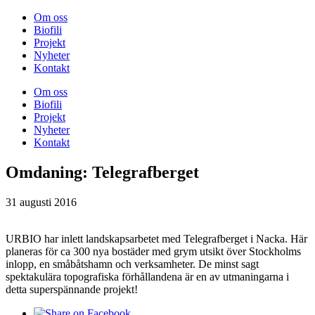
Om oss
Biofili
Projekt
Nyheter
Kontakt
Om oss
Biofili
Projekt
Nyheter
Kontakt
Omdaning: Telegrafberget
31 augusti 2016
URBIO har inlett landskapsarbetet med Telegrafberget i Nacka. Här
planeras för ca 300 nya bostäder med grym utsikt över Stockholms
inlopp, en småbåtshamn och verksamheter. De minst sagt
spektakulära topografiska förhållandena är en av utmaningarna i
detta superspännande projekt!