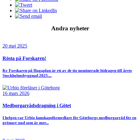
Andra nyheter
20 maj 2025
Rösta på Forskaren!
Kv Forskaren på Hagaplan är ett av de tio nominerade bidragen till årets
Stockholmsbyggnad 2025....
16 mars 2026
Medborgarrådsdragning i Götet
I helgen var Urbio kunskapsförmedlare för Göteborgs medborgarråd för en
grönare stad som är mer...