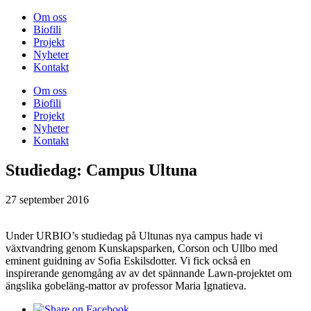
Om oss
Biofili
Projekt
Nyheter
Kontakt
Om oss
Biofili
Projekt
Nyheter
Kontakt
Studiedag: Campus Ultuna
27 september 2016
Under URBIO’s studiedag på Ultunas nya campus hade vi
växtvandring genom Kunskapsparken, Corson och Ullbo med
eminent guidning av Sofia Eskilsdotter. Vi fick också en
inspirerande genomgång av av det spännande Lawn-projektet om
ängslika gobeläng-mattor av professor Maria Ignatieva.