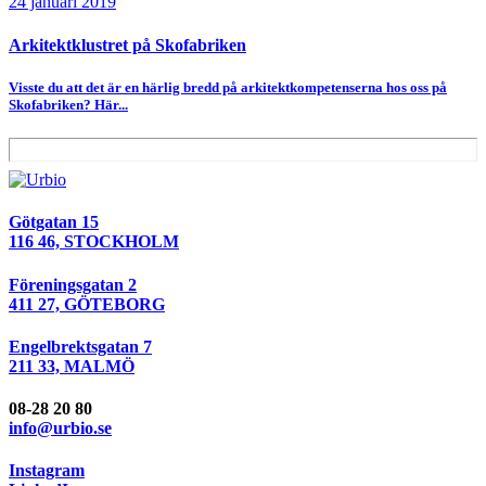
24 januari 2019
Arkitektklustret på Skofabriken
Visste du att det är en härlig bredd på arkitektkompetenserna hos oss på
Skofabriken? Här...
Götgatan 15
116 46, STOCKHOLM
Föreningsgatan 2
411 27, GÖTEBORG
Engelbrektsgatan 7
211 33, MALMÖ
08-28 20 80
info@urbio.se
Instagram