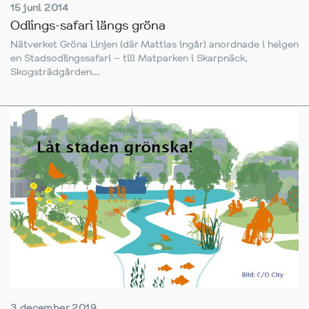
15 juni 2014
Odlings-safari längs gröna
Nätverket Gröna Linjen (där Mattias ingår) anordnade i helgen
en Stadsodlingssafari – till Matparken i Skarpnäck,
Skogsträdgården...
3 december 2019