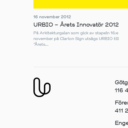
16 november 2012
URBIO – Årets Innovatör 2012
På Arkitekturgalan som gick av stapeln 16:e
november på Clarion Sign utsågs URBIO till
”Årets...
Götg
116
Före
411 
Enge