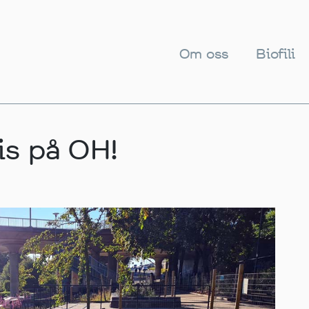
Om oss
Biofili
is på OH!