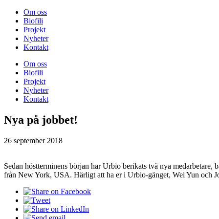
Om oss
Biofili
Projekt
Nyheter
Kontakt
Om oss
Biofili
Projekt
Nyheter
Kontakt
Nya på jobbet!
26 september 2018
Sedan höstterminens början har Urbio berikats två nya medarbetare, b
från New York, USA. Härligt att ha er i Urbio-gänget, Wei Yun och Jor