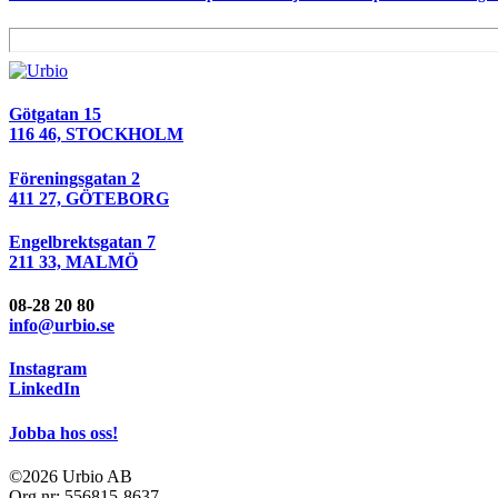
Götgatan 15
116 46, STOCKHOLM
Föreningsgatan 2
411 27, GÖTEBORG
Engelbrektsgatan 7
211 33, MALMÖ
08-28 20 80
info@urbio.se
Instagram
LinkedIn
Jobba hos oss!
©2026 Urbio AB
Org.nr: 556815-8637