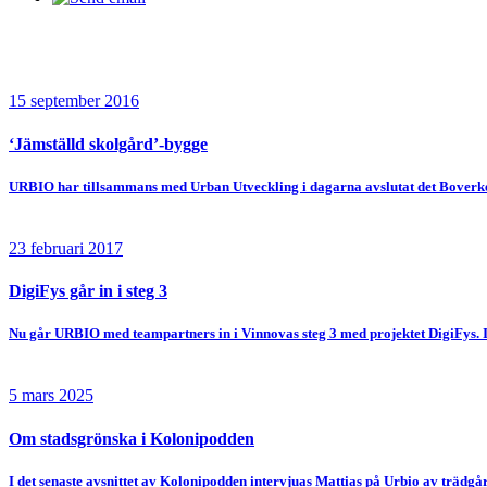
15 september 2016
‘Jämställd skolgård’-bygge
URBIO har tillsammans med Urban Utveckling i dagarna avslutat det Boverket-
23 februari 2017
DigiFys går in i steg 3
Nu går URBIO med teampartners in i Vinnovas steg 3 med projektet DigiFys. I 
5 mars 2025
Om stadsgrönska i Kolonipodden
I det senaste avsnittet av Kolonipodden intervjuas Mattias på Urbio av trädgår