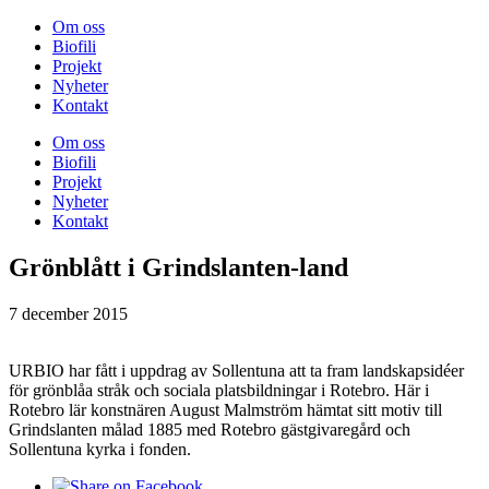
Om oss
Biofili
Projekt
Nyheter
Kontakt
Om oss
Biofili
Projekt
Nyheter
Kontakt
Grönblått i Grindslanten-land
7 december 2015
URBIO har fått i uppdrag av Sollentuna att ta fram landskapsidéer
för grönblåa stråk och sociala platsbildningar i Rotebro. Här i
Rotebro lär konstnären August Malmström hämtat sitt motiv till
Grindslanten målad 1885 med Rotebro gästgivaregård och
Sollentuna kyrka i fonden.