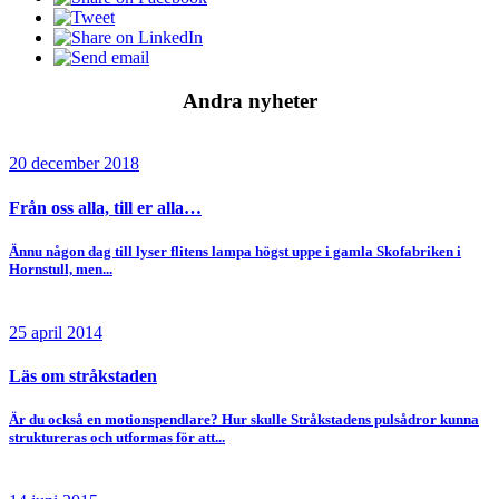
Andra nyheter
20 december 2018
Från oss alla, till er alla…
Ännu någon dag till lyser flitens lampa högst uppe i gamla Skofabriken i
Hornstull, men...
25 april 2014
Läs om stråkstaden
Är du också en motionspendlare? Hur skulle Stråkstadens pulsådror kunna
struktureras och utformas för att...