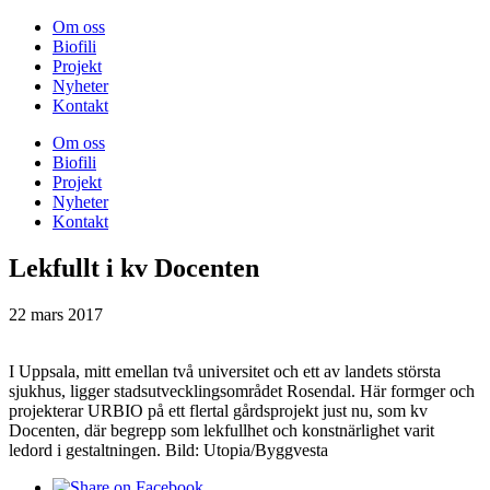
Om oss
Biofili
Projekt
Nyheter
Kontakt
Om oss
Biofili
Projekt
Nyheter
Kontakt
Lekfullt i kv Docenten
22 mars 2017
I Uppsala, mitt emellan två universitet och ett av landets största
sjukhus, ligger stadsutvecklingsområdet Rosendal. Här formger och
projekterar URBIO på ett flertal gårdsprojekt just nu, som kv
Docenten, där begrepp som lekfullhet och konstnärlighet varit
ledord i gestaltningen. Bild: Utopia/Byggvesta