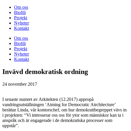
Om oss
Biofili
Projekt
Nyheter
Kontakt
Om oss
Biofili
Projekt
Nyheter
Kontakt
Invävd demokratisk ordning
24 november 2017
I senaste numret av Arkitekten (12.2017) appropå
vandringsutställningen ‘Aiming for Democratic Atrchitecture’
berättar Linda, vår kontorschef, om hur demokratibegreppet vävs in
i projekten: “Vi intresserar oss oss för ytor som människor kan ta i
anspråk och är engagerade i de demokratiska processer som
uppstår”.