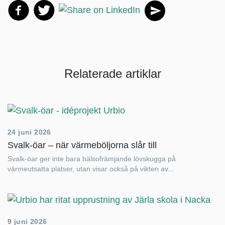
Relaterade artiklar
24 juni 2026
Svalk-öar – när värmeböljorna slår till
Svalk-öar ger inte bara hälsofrämjande lövskugga på
värmeutsatta platser, utan visar också på vikten av...
9 juni 2026