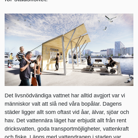
Det livsnödvändiga vattnet har alltid avgjort var vi
människor valt att slå ned våra bopålar. Dagens
städer ligger allt som oftast vid åar, älvar, sjöar och
hav. Det vattennära läget har erbjudit allt från rent
dricksvatten, goda transportmöjligheter, vattenkraft
och fiske. Längs med vattendragen i staden var