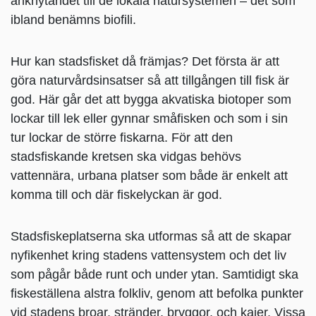
anknytandet till de lokala natursystemen – det som
ibland benämns biofili.
Hur kan stadsfisket då främjas? Det första är att
göra naturvårdsinsatser så att tillgången till fisk är
god. Här går det att bygga akvatiska biotoper som
lockar till lek eller gynnar småfisken och som i sin
tur lockar de större fiskarna. För att den
stadsfiskande kretsen ska vidgas behövs
vattennära, urbana platser som både är enkelt att
komma till och där fiskelyckan är god.
Stadsfiskeplatserna ska utformas så att de skapar
nyfikenhet kring stadens vattensystem och det liv
som pågår både runt och under ytan. Samtidigt ska
fiskeställena alstra folkliv, genom att befolka punkter
vid stadens broar, stränder, bryggor, och kajer. Vissa