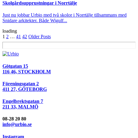
Skolgårdsupprustningar i Norrtälje
Just nu jobbar Urbio med två skolor i Norrtälje tillsammans med
Snidare arkitekter. Både Wigulf...
loading
1
2
…
41
42
Older Posts
Götgatan 15
116 46, STOCKHOLM
Föreningsgatan 2
411 27, GÖTEBORG
Engelbrektsgatan 7
211 33, MALMÖ
08-28 20 80
info@urbio.se
Instagram