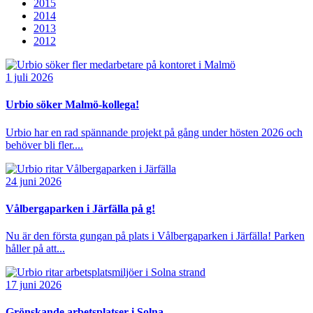
2015
2014
2013
2012
1 juli 2026
Urbio söker Malmö-kollega!
Urbio har en rad spännande projekt på gång under hösten 2026 och
behöver bli fler....
24 juni 2026
Vålbergaparken i Järfälla på g!
Nu är den första gungan på plats i Vålbergaparken i Järfälla! Parken
håller på att...
17 juni 2026
Grönskande arbetsplatser i Solna