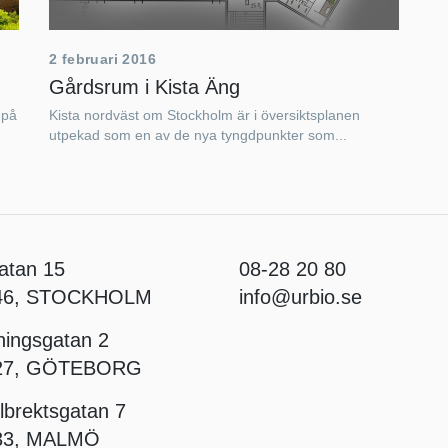
2 februari 2016
Gårdsrum i Kista Äng
 på
Kista nordväst om Stockholm är i översiktsplanen
utpekad som en av de nya tyngdpunkter som...
atan 15
08-28 20 80
 46, STOCKHOLM
info@urbio.se
ningsgatan 2
 27, GÖTEBORG
lbrektsgatan 7
33, MALMÖ