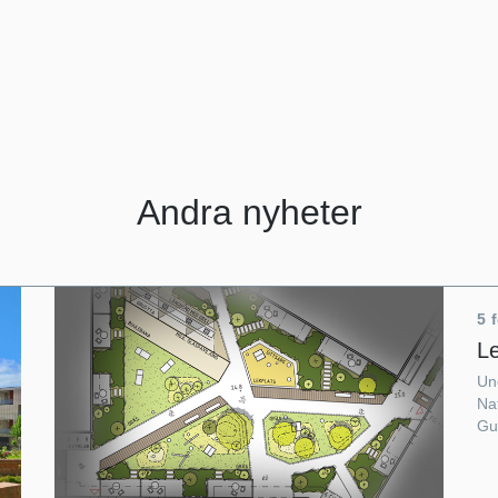
Andra nyheter
5 
L
Un
Na
Gus