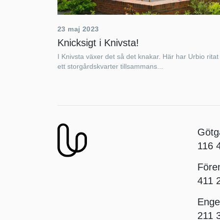
23 maj 2023
Knicksigt i Knivsta!
I Knivsta växer det så det knakar. Här har Urbio ritat
ett storgårdskvarter tillsammans...
Götg
116
Före
411
Enge
211 