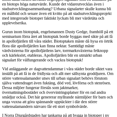
en biotops höga naturvärde. Kunde det vidareutvecklas även i
stadsutvecklingssammanhang? Urbana signalarter skulle kunna bli
en målbild och senare även ett kvitto på att stadsutvecklingsprojekt
med integrerade biotoper faktiskt lyckats bli mer värdetäta och
upplevelserika.
Gurun inom biotoptak, engelsmannen Dusty Gedge, framhöll på ett
seminarium förra året att biotoptak borde byggas med sikte på att få
in apollofjärilen till våra städer. Biotoptaken måste då hysa en örtrik
flora där apollofjärilen kan finna nektar. Samtidigt måste
värdväxterna för apollofjärilens larv, torrmarksväxterna fetknopp
och kärleksört, etableras. Apollofjärilen blir en utmärkt urban
signalart för välfungerande och vackra biotoptak!
Vid anläggande av dagvattendammar i våra städer borde siktet vara
inställt på att få in de fridlysta och allt mer sällsynta groddjuren. Om
större vattensalamander utses till urban signalart behövs förutom
själva vattendraget även fuktäng, död ved, lövförna och stenrösen.
Dessa miljöer fungerar förstås som jaktmarker,
övernattningsbostäder och övervintringsplatser för en rad andra
smådjur också. Det här genererar myllrande närmiljöer för barn och
unga vuxna att göra spännande upptäckter i där den större
vattensalamandern närvaro får ett stort symbolvärde.
I Norra Djurgårdstaden har tankarna på att bygga in biotoper i ny