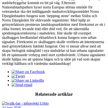
stadsbebyggelse kommit en bit på väg. Eftersom
Nationalstadsparken hyser norra Europas största område för
veteranekar ska det intilliggande stadsutvecklingsområdet Norra
Djurgårdstaden fungera som ’stepping stone’ mellan Södra och
Norra Djurgården för eklevande organismer. Med hjälp av
grönytefaktorn premieras landskapsarkitektur med förekomst av ek i
olika former, levande träd eller död ved, för att säkerställa
spridningskorridorerna i stadsdelen. Här skulle till exempel
skalbaggen bredbandad ekbarkbock kunna fungera som urban
signalart. Förekomst av skalbaggen skulle verifiera att intentionerna
med grönytefaktorn faktiskt fungerat. Om vi menar allvar med att
skapa biologisk mångfald i nya stadsdelar så kan urbana signalarter
bli ett spännande verktyg med stort symbolvärde. Urbana signalarter
skulle hjälpa oss att spänna bågen och ta sikte på vad som skapar
verkligt hållbara och värdetäta stadslandskap!
Relaterade artiklar
24 juni 2026