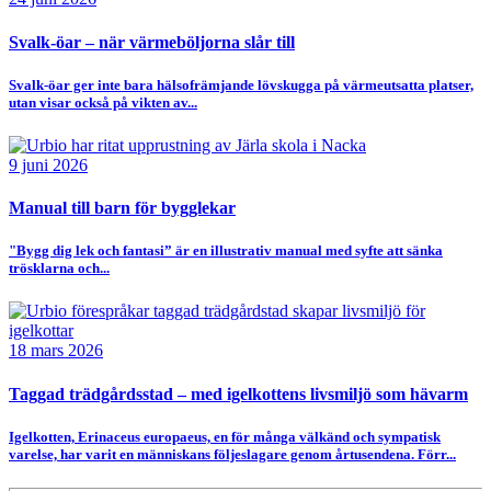
Svalk-öar – när värmeböljorna slår till
Svalk-öar ger inte bara hälsofrämjande lövskugga på värmeutsatta platser,
utan visar också på vikten av...
9 juni 2026
Manual till barn för bygglekar
"Bygg dig lek och fantasi” är en illustrativ manual med syfte att sänka
trösklarna och...
18 mars 2026
Taggad trädgårdsstad – med igelkottens livsmiljö som hävarm
Igelkotten, Erinaceus europaeus, en för många välkänd och sympatisk
varelse, har varit en människans följeslagare genom årtusendena. Förr...