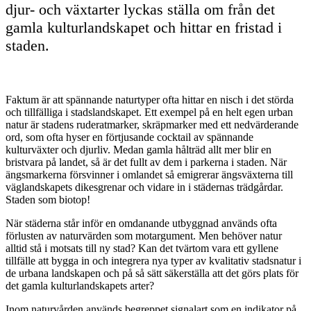
djur- och växtarter lyckas ställa om från det
gamla kulturlandskapet och hittar en fristad i
staden.
Faktum är att spännande naturtyper ofta hittar en nisch i det störda
och tillfälliga i stadslandskapet. Ett exempel på en helt egen urban
natur är stadens ruderatmarker, skräpmarker med ett nedvärderande
ord, som ofta hyser en förtjusande cocktail av spännande
kulturväxter och djurliv. Medan gamla hålträd allt mer blir en
bristvara på landet, så är det fullt av dem i parkerna i staden. När
ängsmarkerna försvinner i omlandet så emigrerar ängsväxterna till
väglandskapets dikesgrenar och vidare in i städernas trädgårdar.
Staden som biotop!
När städerna står inför en omdanande utbyggnad används ofta
förlusten av naturvärden som motargument. Men behöver natur
alltid stå i motsats till ny stad? Kan det tvärtom vara ett gyllene
tillfälle att bygga in och integrera nya typer av kvalitativ stadsnatur i
de urbana landskapen och på så sätt säkerställa att det görs plats för
det gamla kulturlandskapets arter?
Inom naturvården används begreppet signalart som en indikator på