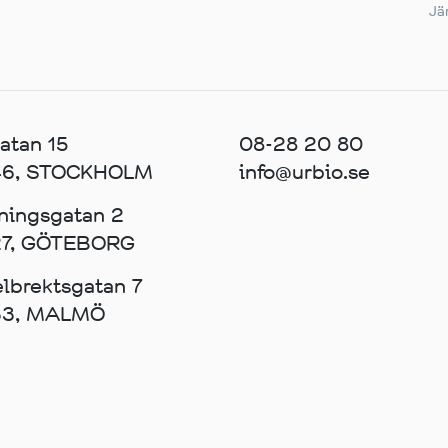
Jär
atan 15
08-28 20 80
 46, STOCKHOLM
info@urbio.se
ningsgatan 2
27, GÖTEBORG
lbrektsgatan 7
 33, MALMÖ