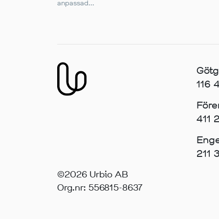
anpassad...
Götg
116
Före
411 
Enge
211
©2026 Urbio AB
Org.nr: 556815-8637