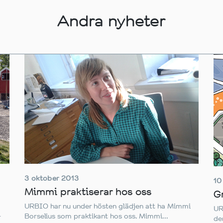
Andra nyheter
3 oktober 2013
10
Mimmi praktiserar hos oss
G
URBIO har nu under hösten glädjen att ha Mimmi
UR
Borselius som praktikant hos oss. Mimmi...
-
de