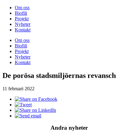
Om oss
Biofili
Projekt
Nyheter
Kontakt
Om oss
Biofili
Projekt
Nyheter
Kontakt
De porösa stadsmiljöernas revansch
11 februari 2022
Andra nyheter