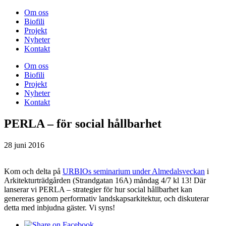
Om oss
Biofili
Projekt
Nyheter
Kontakt
Om oss
Biofili
Projekt
Nyheter
Kontakt
PERLA – för social hållbarhet
28 juni 2016
Kom och delta på
URBIOs seminarium under Almedalsveckan
i
Arkitekturträdgården (Strandgatan 16A) måndag 4/7 kl 13! Där
lanserar vi PERLA – strategier för hur social hållbarhet kan
genereras genom performativ landskapsarkitektur, och diskuterar
detta med inbjudna gäster. Vi syns!