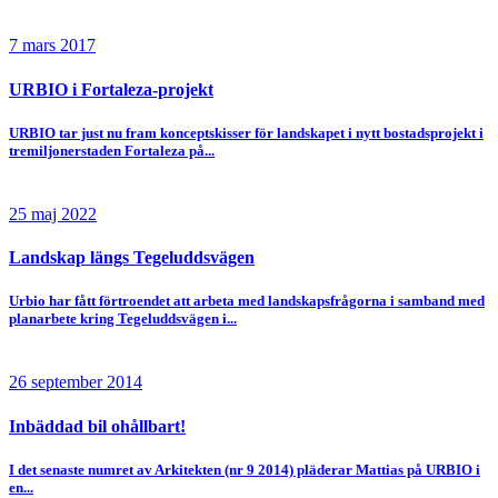
7 mars 2017
URBIO i Fortaleza-projekt
URBIO tar just nu fram konceptskisser för landskapet i nytt bostadsprojekt i
tremiljonerstaden Fortaleza på...
25 maj 2022
Landskap längs Tegeluddsvägen
Urbio har fått förtroendet att arbeta med landskapsfrågorna i samband med
planarbete kring Tegeluddsvägen i...
26 september 2014
Inbäddad bil ohållbart!
I det senaste numret av Arkitekten (nr 9 2014) pläderar Mattias på URBIO i
en...