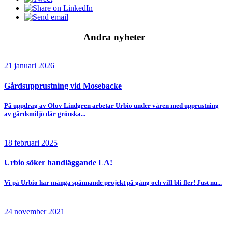
Andra nyheter
21 januari 2026
Gårdsupprustning vid Mosebacke
På uppdrag av Olov Lindgren arbetar Urbio under våren med upprustning
av gårdsmiljö där grönska...
18 februari 2025
Urbio söker handläggande LA!
Vi på Urbio har många spännande projekt på gång och vill bli fler! Just nu...
24 november 2021