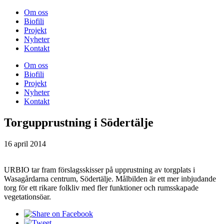
Om oss
Biofili
Projekt
Nyheter
Kontakt
Om oss
Biofili
Projekt
Nyheter
Kontakt
Torgupprustning i Södertälje
16 april 2014
URBIO tar fram förslagsskisser på upprustning av torgplats i
Wasagårdarna centrum, Södertälje. Målbilden är ett mer inbjudande
torg för ett rikare folkliv med fler funktioner och rumsskapade
vegetationsöar.