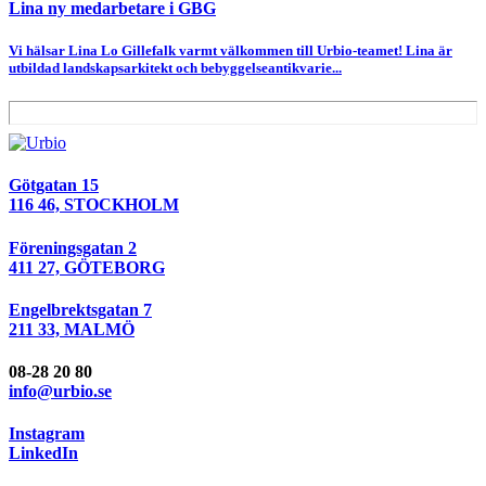
Lina ny medarbetare i GBG
Vi hälsar Lina Lo Gillefalk varmt välkommen till Urbio-teamet! Lina är
utbildad landskapsarkitekt och bebyggelseantikvarie...
Götgatan 15
116 46, STOCKHOLM
Föreningsgatan 2
411 27, GÖTEBORG
Engelbrektsgatan 7
211 33, MALMÖ
08-28 20 80
info@urbio.se
Instagram
LinkedIn