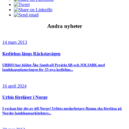
Andra nyheter
14 mars 2013
Kedjehus längs Råckstavägen
URBIO har hjälpt Åke Sundvall Projekt AB och JOLIARK med
landskapsplaneringen för 35 nya kedjehus...
16 april 2024
Urbio föreläser i Norge
I veckan bär det av till Norge! Urbios medarbetare Hanna ska föreläsa på
Norske landskapsarkitekters...