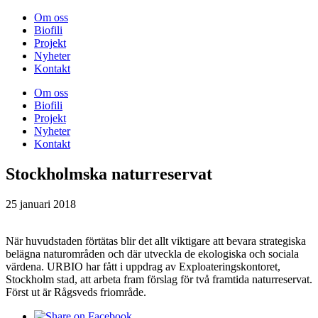
Om oss
Biofili
Projekt
Nyheter
Kontakt
Om oss
Biofili
Projekt
Nyheter
Kontakt
Stockholmska naturreservat
25 januari 2018
När huvudstaden förtätas blir det allt viktigare att bevara strategiska
belägna naturområden och där utveckla de ekologiska och sociala
värdena. URBIO har fått i uppdrag av Exploateringskontoret,
Stockholm stad, att arbeta fram förslag för två framtida naturreservat.
Först ut är Rågsveds friområde.