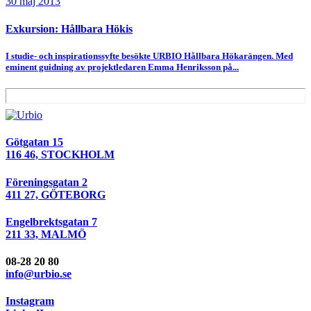
30 maj 2013
Exkursion: Hållbara Hökis
I studie- och inspirationssyfte besökte URBIO Hållbara Hökarängen. Med
eminent guidning av projektledaren Emma Henriksson på...
Götgatan 15
116 46, STOCKHOLM
Föreningsgatan 2
411 27, GÖTEBORG
Engelbrektsgatan 7
211 33, MALMÖ
08-28 20 80
info@urbio.se
Instagram