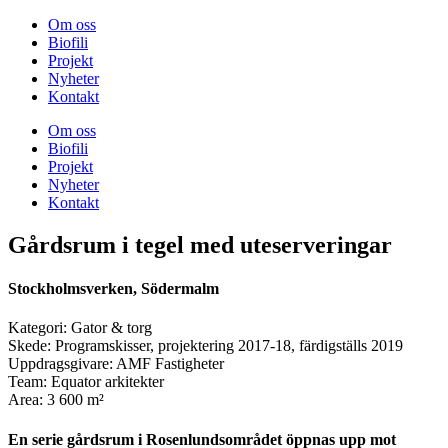
Om oss
Biofili
Projekt
Nyheter
Kontakt
Om oss
Biofili
Projekt
Nyheter
Kontakt
Gårdsrum i tegel med uteserveringar
Stockholmsverken, Södermalm
Kategori: Gator & torg
Skede: Programskisser, projektering 2017-18, färdigställs 2019
Uppdragsgivare: AMF Fastigheter
Team: Equator arkitekter
Area: 3 600 m²
En serie gårdsrum i Rosenlundsområdet öppnas upp mot