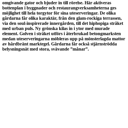
omgivande gator och bjuder in till rörelse. Här aktiveras
bottenplan i byggnader och restaurangverksamheterna ges
möjlighet till hela torgytor för sina uteserveringar. De olika
gårdarna får olika karaktär, från den glam-rockiga terrassen,
via den soul-inspirerade innergården, till det hiphopiga stråket
med urban puls. Ny grönska kilas in i ytor med murade
element. Golven i stråket utförs i återbrukad betongmarksten
medan uteserveringarna möbleras upp på mönsterlagda mattor
av hårdbränt marktegel. Gårdarna får också stjärnströdda
belysningsnät med stora, svävande ”månar”.