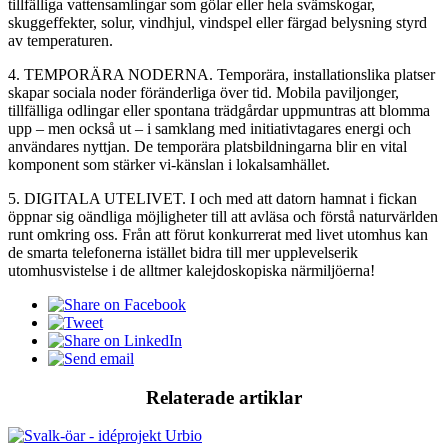
tillfälliga vattensamlingar som gölar eller hela svämskogar,
skuggeffekter, solur, vindhjul, vindspel eller färgad belysning styrd
av temperaturen.
4. TEMPORÄRA NODERNA. Temporära, installationslika platser
skapar sociala noder föränderliga över tid. Mobila paviljonger,
tillfälliga odlingar eller spontana trädgårdar uppmuntras att blomma
upp – men också ut – i samklang med initiativtagares energi och
användares nyttjan. De temporära platsbildningarna blir en vital
komponent som stärker vi-känslan i lokalsamhället.
5. DIGITALA UTELIVET. I och med att datorn hamnat i fickan
öppnar sig oändliga möjligheter till att avläsa och förstå naturvärlden
runt omkring oss. Från att förut konkurrerat med livet utomhus kan
de smarta telefonerna istället bidra till mer upplevelserik
utomhusvistelse i de alltmer kalejdoskopiska närmiljöerna!
Relaterade artiklar