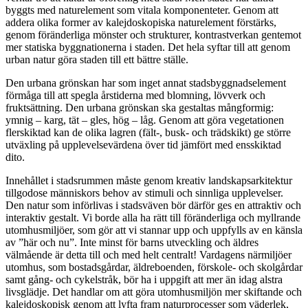
byggts med naturelement som vitala komponenteter. Genom att
addera olika former av kalejdoskopiska naturelement förstärks,
genom föränderliga mönster och strukturer, kontrastverkan gentemot
mer statiska byggnationerna i staden. Det hela syftar till att genom
urban natur göra staden till ett bättre ställe.
Den urbana grönskan har som inget annat stadsbyggnadselement
förmåga till att spegla årstiderna med blomning, lövverk och
fruktsättning. Den urbana grönskan ska gestaltas mångformig:
ymnig – karg, tät – gles, hög – låg. Genom att göra vegetationen
flerskiktad kan de olika lagren (fält-, busk- och trädskikt) ge större
utväxling på upplevelsevärdena över tid jämfört med ensskiktad
dito.
Innehållet i stadsrummen måste genom kreativ landskapsarkitektur
tillgodose människors behov av stimuli och sinnliga upplevelser.
Den natur som införlivas i stadsväven bör därför ges en attraktiv och
interaktiv gestalt. Vi borde alla ha rätt till föränderliga och myllrande
utomhusmiljöer, som gör att vi stannar upp och uppfylls av en känsla
av ”här och nu”. Inte minst för barns utveckling och äldres
välmående är detta till och med helt centralt! Vardagens närmiljöer
utomhus, som bostadsgårdar, äldreboenden, förskole- och skolgårdar
samt gång- och cykelstråk, bör ha i uppgift att mer än idag alstra
livsglädje. Det handlar om att göra utomhusmiljön mer skiftande och
kalejdoskopisk genom att lyfta fram naturprocesser som väderlek,