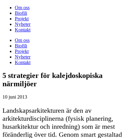
Om oss
Biofili
Projekt
Nyheter
Kontakt
Om oss
Biofili
Projekt
Nyheter
Kontakt
5 strategier för kalejdoskopiska
närmiljöer
10 juni 2013
Landskapsarkitekturen är den av
arkitekturdisciplinerna (fysisk planering,
husarkitektur och inredning) som är mest
föränderlig över tid. Genom smart gestaltad