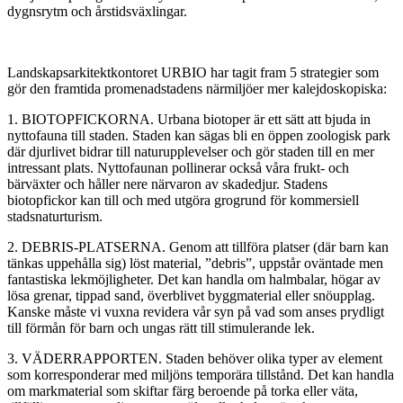
dygnsrytm och årstidsväxlingar.
Landskapsarkitektkontoret URBIO har tagit fram 5 strategier som
gör den framtida promenadstadens närmiljöer mer kalejdoskopiska:
1. BIOTOPFICKORNA. Urbana biotoper är ett sätt att bjuda in
nyttofauna till staden. Staden kan sägas bli en öppen zoologisk park
där djurlivet bidrar till naturupplevelser och gör staden till en mer
intressant plats. Nyttofaunan pollinerar också våra frukt- och
bärväxter och håller nere närvaron av skadedjur. Stadens
biotopfickor kan till och med utgöra grogrund för kommersiell
stadsnaturturism.
2. DEBRIS-PLATSERNA. Genom att tillföra platser (där barn kan
tänkas uppehålla sig) löst material, ”debris”, uppstår oväntade men
fantastiska lekmöjligheter. Det kan handla om halmbalar, högar av
lösa grenar, tippad sand, överblivet byggmaterial eller snöupplag.
Kanske måste vi vuxna revidera vår syn på vad som anses prydligt
till förmån för barn och ungas rätt till stimulerande lek.
3. VÄDERRAPPORTEN. Staden behöver olika typer av element
som korresponderar med miljöns temporära tillstånd. Det kan handla
om markmaterial som skiftar färg beroende på torka eller väta,