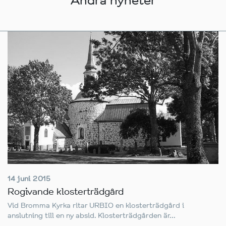
Andra nyheter
14 juni 2015
Rogivande klosterträdgård
Vid Bromma Kyrka ritar URBIO en klosterträdgård i
anslutning till en ny absid. Klosterträdgården är...