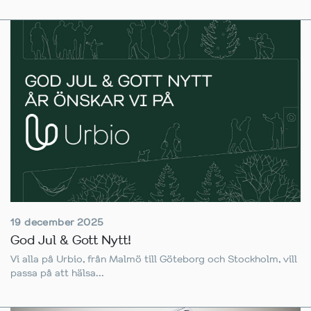
19 december 2025
God Jul & Gott Nytt!
Vi alla på Urbio, från Malmö till Göteborg och Stockholm, vill
passa på att hälsa...